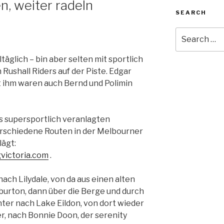
n, weiter radeln
SEARCH
Search
for:
lltäglich – bin aber selten mit sportlich
ushall Riders auf der Piste. Edgar
 ihm waren auch Bernd und Polimin
s supersportlich veranlagten
erschiedene Routen in der Melbourner
lägt:
victoria.com
.
ch Lilydale, von da aus einen alten
rton, dann über die Berge und durch
nter nach Lake Eildon, von dort wieder
r, nach Bonnie Doon, der serenity