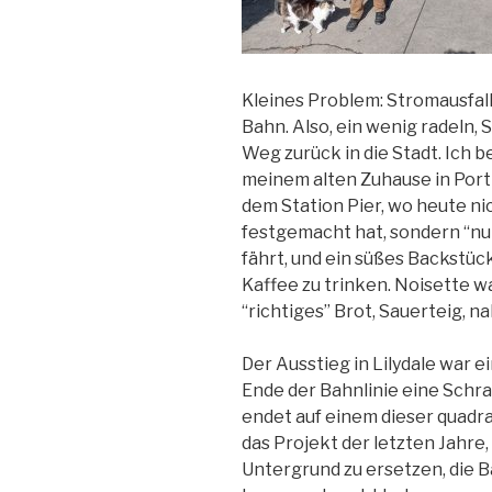
Kleines Problem: Stromausfall,
Bahn. Also, ein wenig radeln,
Weg zurück in die Stadt. Ich 
meinem alten Zuhause in Por
dem Station Pier, wo heute ni
festgemacht hat, sondern “nu
fährt, und ein süßes Backstü
Kaffee zu trinken. Noisette wa
“richtiges” Brot, Sauerteig, 
Der Ausstieg in Lilydale war 
Ende der Bahnlinie eine Schra
endet auf einem dieser quadr
das Projekt der letzten Jahr
Untergrund zu ersetzen, die 