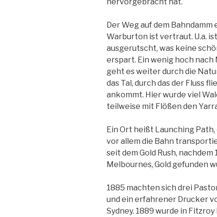
hervorgebracht hat.
Der Weg auf dem Bahndamm ein
Warburton ist vertraut. U.a. i
ausgerutscht, was keine schön
erspart. Ein wenig hoch nach 
geht es weiter durch die Natur
das Tal, durch das der Fluss f
ankommt. Hier wurde viel Wa
teilweise mit Flößen den Yarr
Ein Ort heißt Launching Path, 
vor allem die Bahn transportie
seit dem Gold Rush, nachdem 
Melbournes, Gold gefunden wu
1885 machten sich drei Past
und ein erfahrener Drucker v
Sydney. 1889 wurde in Fitzroy