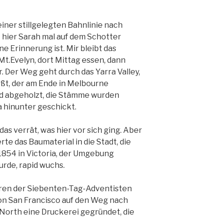
er stillgelegten Bahnlinie nach
st hier Sarah mal auf dem Schotter
e Erinnerung ist. Mir bleibt das
Mt.Evelyn, dort Mittag essen, dann
. Der Weg geht durch das Yarra Valley,
ließt, der am Ende in Melbourne
ld abgeholzt, die Stämme wurden
a hinunter geschickt.
das verrät, was hier vor sich ging. Aber
rte das Baumaterial in die Stadt, die
1854 in Victoria, der Umgebung
rde, rapid wuchs.
oren der Siebenten-Tag-Adventisten
on San Francisco auf den Weg nach
 North eine Druckerei gegründet, die