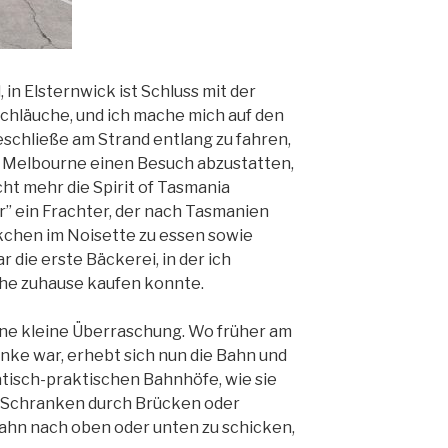
 in Elsternwick ist Schluss mit der
 Schläuche, und ich mache mich auf den
beschließe am Strand entlang zu fahren,
t Melbourne einen Besuch abzustatten,
cht mehr die Spirit of Tasmania
r” ein Frachter, der nach Tasmanien
ckchen im Noisette zu essen sowie
r die erste Bäckerei, in der ich
nahe zuhause kaufen konnte.
eine kleine Überraschung. Wo früher am
nke war, erhebt sich nun die Bahn und
atisch-praktischen Bahnhöfe, wie sie
e, Schranken durch Brücken oder
Bahn nach oben oder unten zu schicken,