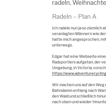
radeln, Weihnachte
Radeln – Plan A
Ich radele nun ja so ziemlich a
veranlagten Männern wie den R
hatte mich angesprochen, mit
unterwegs.
Edgar hat eine Webseite eine
Radsportlers aufgetan, der v
Umgebung, in Victoria, vorsch
https://www.adventurecycling
Wir machen uns auf den Weg na
Bahndamm entlang nach Warbu
den Wald und schließlich hinu
nach oben und wieder hinunte