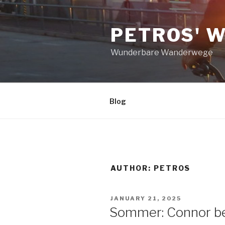
Skip
to
PETROS'
content
Wunderbare Wanderwege
Blog
AUTHOR:
PETROS
POSTED
JANUARY 21, 2025
ON
Sommer: Connor be