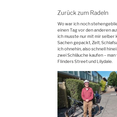
Zurück zum Radeln
Wo war ich noch stehengeblie
einen Tag vor den anderen au
ich musste nur mit mir selber
Sachen gepackt, Zelt, Schlafs
ich ohnehin, also schnell hin
zwei Schläuche kaufen – man w
Flinders Street und Lilydale.