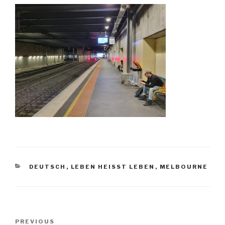
CATEGORIES
DEUTSCH
,
LEBEN HEISST LEBEN
,
MELBOURNE
Post
PREVIOUS
Previous