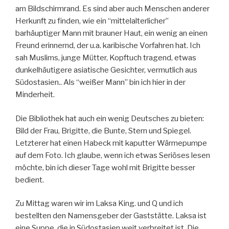
am Bildschirmrand. Es sind aber auch Menschen anderer
Herkunft zu finden, wie ein “mittelalterlicher”
barhäuptiger Mann mit brauner Haut, ein wenig an einen
Freund erinnernd, der u.a. karibische Vorfahren hat. Ich
sah Muslims, junge Mütter, Kopftuch tragend, etwas
dunkelhäutigere asiatische Gesichter, vermutlich aus
Südostasien.. Als “weißer Mann” bin ich hier in der
Minderheit.
Die Bibliothek hat auch ein wenig Deutsches zu bieten:
Bild der Frau, Brigitte, die Bunte, Stern und Spiegel.
Letzterer hat einen Habeck mit kaputter Wärmepumpe
auf dem Foto. Ich glaube, wenn ich etwas Seriöses lesen
möchte, bin ich dieser Tage wohl mit Brigitte besser
bedient.
Zu Mittag waren wir im Laksa King. und Q und ich
bestellten den Namensgeber der Gaststätte. Laksa ist
eine Suppe, die in Südostasien weit verbreitet ist. Die