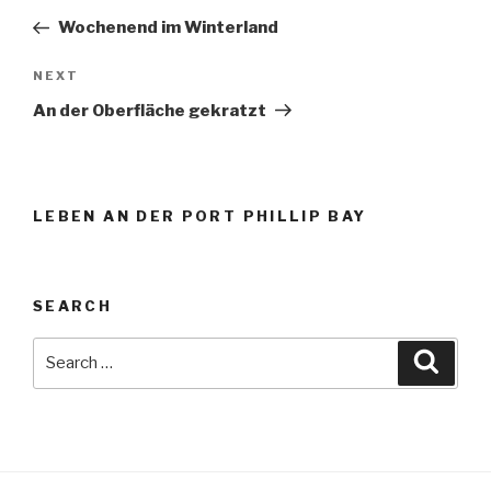
navigation
Post
Wochenend im Winterland
NEXT
Next
Post
An der Oberfläche gekratzt
LEBEN AN DER PORT PHILLIP BAY
SEARCH
Search
Searc
for: