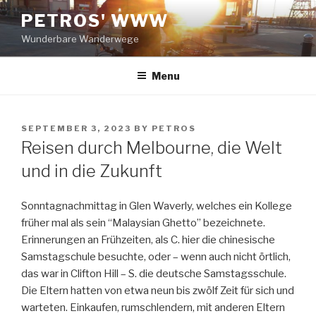
Skip
PETROS' WWW
to
Wunderbare Wanderwege
content
Menu
POSTED
SEPTEMBER 3, 2023
BY
PETROS
ON
Reisen durch Melbourne, die Welt
und in die Zukunft
Sonntagnachmittag in Glen Waverly, welches ein Kollege
früher mal als sein “Malaysian Ghetto” bezeichnete.
Erinnerungen an Frühzeiten, als C. hier die chinesische
Samstagschule besuchte, oder – wenn auch nicht örtlich,
das war in Clifton Hill – S. die deutsche Samstagsschule.
Die Eltern hatten von etwa neun bis zwölf Zeit für sich und
warteten. Einkaufen, rumschlendern, mit anderen Eltern